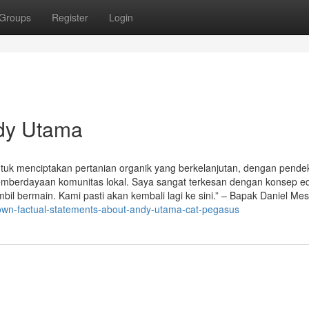
Groups
Register
Login
ndy Utama
uk menciptakan pertanian organik yang berkelanjutan, dengan pende
emberdayaan komunitas lokal. Saya sangat terkesan dengan konsep e
il bermain. Kami pasti akan kembali lagi ke sini.” – Bapak Daniel Me
nown-factual-statements-about-andy-utama-cat-pegasus