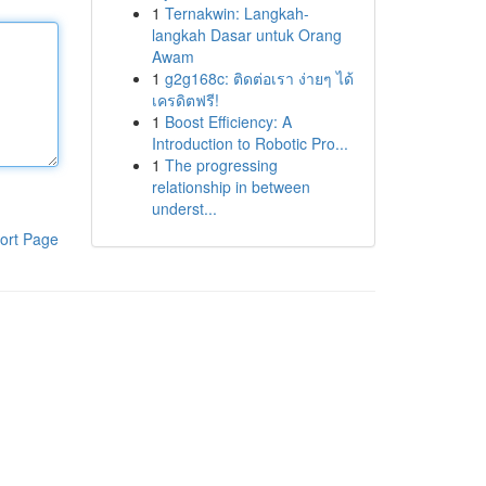
1
Ternakwin: Langkah-
langkah Dasar untuk Orang
Awam
1
g2g168c: ติดต่อเรา ง่ายๆ ได้
เครดิตฟรี!
1
Boost Efficiency: A
Introduction to Robotic Pro...
1
The progressing
relationship in between
underst...
ort Page