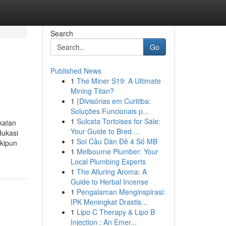
Search
Go
Published News
1
The Miner S19: A Ultimate
Mining Titan?
1
{Divisórias em Curitiba:
Soluções Funcionais p...
1
Sulcata Tortoises for Sale:
katan
Your Guide to Bred ...
dukasi
1
Soi Cầu Dàn Đề 4 Số MB
skipun
1
Melbourne Plumber: Your
Local Plumbing Experts
1
The Alluring Aroma: A
Guide to Herbal Incense
1
Pengalaman Menginspirasi:
IPK Meningkat Drastis...
1
Lipo C Therapy & Lipo B
Injection : An Emer...