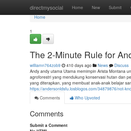
Home
directmysocial
Home
New
Submit
Home
1
The 2-Minute Rule for A
williamn764zob9
410 days ago
News
Discuss
Andy andy utama Utama memimpin Arista Montana unt
agroforestri yang mendukung konservasi hutan dan p
yang diterapkan, yang membuat anak-anak belajar samb
https://andersonldsfu.losblogos.com/34879876/not-k
Comments
Who Upvoted
Comments
Submit a Comment