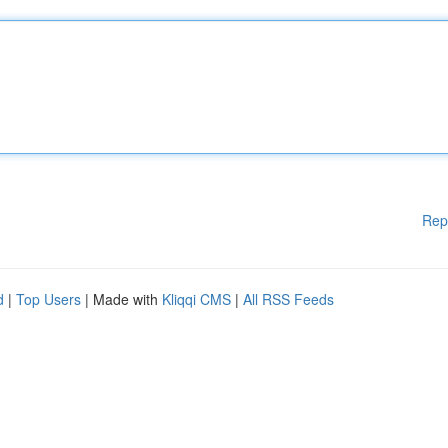
Rep
d
|
Top Users
| Made with
Kliqqi CMS
|
All RSS Feeds