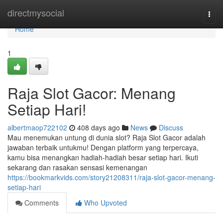
Home
directmysocial
Togg
navi
Home
1
Raja Slot Gacor: Menang
Setiap Hari!
albertmaop722102
408 days ago
News
Discuss
Mau menemukan untung di dunia slot? Raja Slot Gacor adalah
jawaban terbaik untukmu! Dengan platform yang terpercaya,
kamu bisa menangkan hadiah-hadiah besar setiap hari. Ikuti
sekarang dan rasakan sensasi kemenangan
https://bookmarkvids.com/story21208311/raja-slot-gacor-menang-
setiap-hari
Comments
Who Upvoted