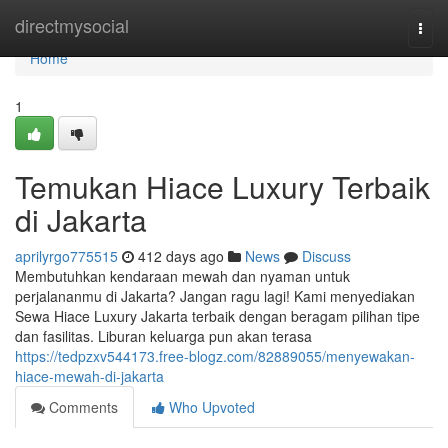
Home
directmysocial
Togg
navi
Home
1
Temukan Hiace Luxury Terbaik
di Jakarta
aprilyrgo775515
412 days ago
News
Discuss
Membutuhkan kendaraan mewah dan nyaman untuk
perjalananmu di Jakarta? Jangan ragu lagi! Kami menyediakan
Sewa Hiace Luxury Jakarta terbaik dengan beragam pilihan tipe
dan fasilitas. Liburan keluarga pun akan terasa
https://tedpzxv544173.free-blogz.com/82889055/menyewakan-
hiace-mewah-di-jakarta
Comments
Who Upvoted