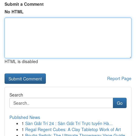
Submit a Comment
No HTML
HTML is disabled
Report Page
Search
Go
Published News
1
Sàn Giải Trí 24 : Sàn Giải Trí Trực tuyến Hà...
1
Regal Regent Cubes: A Clay Tabletop Work of Art
1
Boutiq Switch: The Ultimate Throwaway Vape Guide