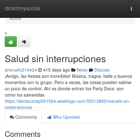
Home
directmysocial
Togg
navi
Home
1
Salud sin interrupciones
aronusfc214424
415 days ago
News
Discuss
¡Amigo, las fiestas son increíbles! Música, tragos, baile y buenos
momentos con tu grupo. Pero a veces, las cosas pueden salirse
un poco de control. Ahí es donde entran los Party Docs: son
como los salvavidas
https://declanzzwy051564.wssblogs.com/35513895/rescate-en-
celebraciones
Comments
Who Upvoted
Comments