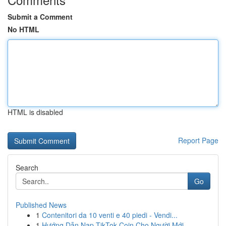
Submit a Comment
No HTML
HTML is disabled
Report Page
Search
Go
Published News
1
Contenitori da 10 venti e 40 piedi - Vendi...
1
Hướng Dẫn Nạp TikTok Coin Cho Người Mới