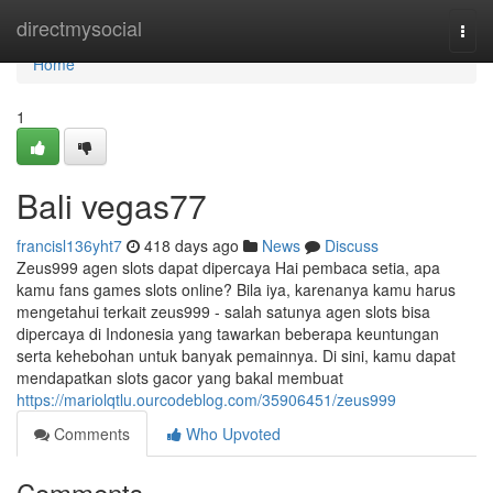
Home
directmysocial
Togg
navi
Home
1
Bali vegas77
francisl136yht7
418 days ago
News
Discuss
Zeus999 agen slots dapat dipercaya Hai pembaca setia, apa
kamu fans games slots online? Bila iya, karenanya kamu harus
mengetahui terkait zeus999 - salah satunya agen slots bisa
dipercaya di Indonesia yang tawarkan beberapa keuntungan
serta kehebohan untuk banyak pemainnya. Di sini, kamu dapat
mendapatkan slots gacor yang bakal membuat
https://mariolqtlu.ourcodeblog.com/35906451/zeus999
Comments
Who Upvoted
Comments