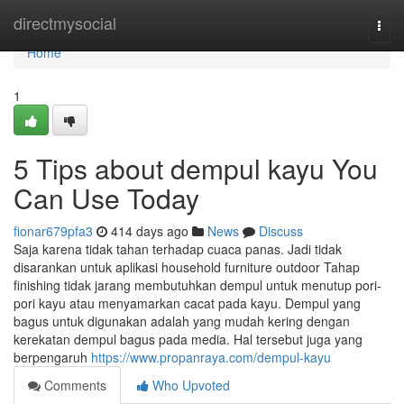
Home
directmysocial
Togg
navi
Home
1
5 Tips about dempul kayu You
Can Use Today
fionar679pfa3
414 days ago
News
Discuss
Saja karena tidak tahan terhadap cuaca panas. Jadi tidak
disarankan untuk aplikasi household furniture outdoor Tahap
finishing tidak jarang membutuhkan dempul untuk menutup pori-
pori kayu atau menyamarkan cacat pada kayu. Dempul yang
bagus untuk digunakan adalah yang mudah kering dengan
kerekatan dempul bagus pada media. Hal tersebut juga yang
berpengaruh
https://www.propanraya.com/dempul-kayu
Comments
Who Upvoted