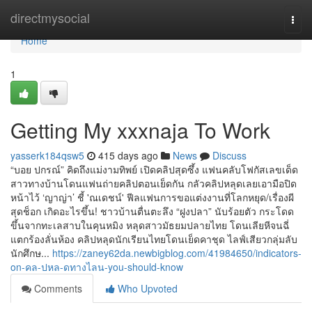
Home
directmysocial
Togg
navi
Home
1
Getting My xxxnaja To Work
yasserk184qsw5
415 days ago
News
Discuss
“บอย ปกรณ์” คิดถึงแม่งามทิพย์ เปิดคลิปสุดซึ้ง แฟนคลับโฟกัสเลขเด็ด
สาวทางบ้านโดนแฟนถ่ายคลิปตอนเย็ดกัน กลัวคลิปหลุดเลยเอามือปิด
หน้าไว้ ‘ญาญ่า’ ชี้ 'ณเดชน์' ฟีลแฟนการขอแต่งงานที่โลกหยุด/เรื่องผี
สุดช็อก เกิดอะไรขึ้น! ชาวบ้านตื่นตะลึง “ฝูงปลา” นับร้อยตัว กระโดด
ขึ้นจากทะเลสาบในคุนหมิง หลุดสาวมัธยมปลายไทย โดนเลียหีจนฉี่
แตกร้องลั่นห้อง คลิปหลุดนักเรียนไทยโดนเย็ดคาชุด ไลฟ์เสียวกลุ่มลับ
นักศึกษ...
https://zaney62da.newbigblog.com/41984650/indicators-
on-คล-ปหล-ดทางไลน-you-should-know
Comments
Who Upvoted