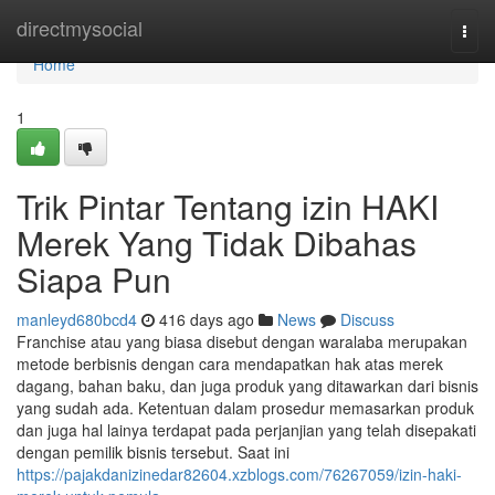
Home
directmysocial
Togg
navi
Home
1
Trik Pintar Tentang izin HAKI
Merek Yang Tidak Dibahas
Siapa Pun
manleyd680bcd4
416 days ago
News
Discuss
Franchise atau yang biasa disebut dengan waralaba merupakan
metode berbisnis dengan cara mendapatkan hak atas merek
dagang, bahan baku, dan juga produk yang ditawarkan dari bisnis
yang sudah ada. Ketentuan dalam prosedur memasarkan produk
dan juga hal lainya terdapat pada perjanjian yang telah disepakati
dengan pemilik bisnis tersebut. Saat ini
https://pajakdanizinedar82604.xzblogs.com/76267059/izin-haki-