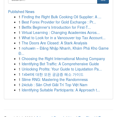
Published News
1
Finding the Right Bulk Cooking Oil Supplier: A ...
1
Best Forex Provider for Gold Exchange : Pr...
1
Betflix Beginner's Introduction for First-T...
1
Virtual Learning : Changing Academies Acros...
1
What to Look for in a Vancouver top Tax Account...
1
The Doors Are Closed: A Stark Analysis
1
nohuwin – Đăng Nhập Nhanh, Khám Phá Kho Game
Đ...
1
Choosing the Right International Moving Company
1
Identifying Bot Traffic: A Comprehensive Guide
1
Unlocking Profits: Your Guide to Liquidation Pa...
1
1xbet에 대한 모든 궁금증 해소 가이드
1
Slime RNG: Mastering the Randomness
1
24club : Sân Chơi Giải Trí Top Việt Nam
1
Identifying Suitable Participants: A Approach t...