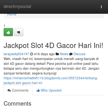
Home
directmysocial
Togg
navi
Home
1
Jackpot Slot 4D Gacor Hari Ini!
larapwdq504197
416 days ago
News
Discuss
Wah, masih hari ini, kesempatan untuk meraih uang banyak di
slot 4D gacor datang dekat! Para pecinta judi online pasti tahu
betapa seru dan menguntungkan nya bermain slot 4D. Jangan
sampai terlambat, segera kunjungi
https://miriamsvhw845116.blogdemls.com/35572344/terbang-
jackpot-slot-gacor-hari-ini
Comments
Who Upvoted
Comments