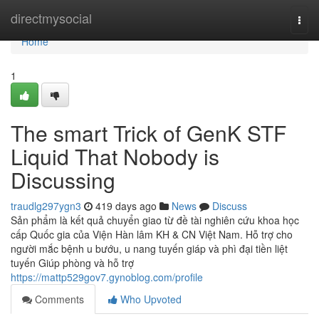
Home
directmysocial
Togg
navi
Home
1
The smart Trick of GenK STF
Liquid That Nobody is
Discussing
traudlg297ygn3
419 days ago
News
Discuss
Sản phẩm là kết quả chuyển giao từ đề tài nghiên cứu khoa học
cấp Quốc gia của Viện Hàn lâm KH & CN Việt Nam. Hỗ trợ cho
người mắc bệnh u bướu, u nang tuyến giáp và phì đại tiền liệt
tuyến Giúp phòng và hỗ trợ
https://mattp529gov7.gynoblog.com/profile
Comments
Who Upvoted