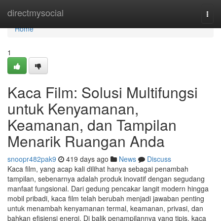
Home
directmysocial
Togg
navi
Home
1
Kaca Film: Solusi Multifungsi
untuk Kenyamanan,
Keamanan, dan Tampilan
Menarik Ruangan Anda
snoopr482pak9
419 days ago
News
Discuss
Kaca film, yang acap kali dilihat hanya sebagai penambah
tampilan, sebenarnya adalah produk inovatif dengan segudang
manfaat fungsional. Dari gedung pencakar langit modern hingga
mobil pribadi, kaca film telah berubah menjadi jawaban penting
untuk menambah kenyamanan termal, keamanan, privasi, dan
bahkan efisiensi energi. Di balik penampilannya yang tipis, kaca