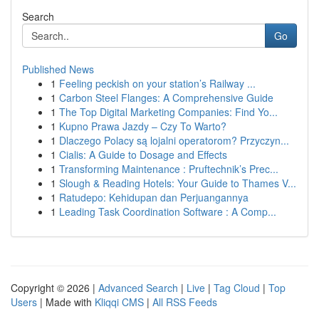
Search
Go
Published News
1
Feeling peckish on your station’s Railway ...
1
Carbon Steel Flanges: A Comprehensive Guide
1
The Top Digital Marketing Companies: Find Yo...
1
Kupno Prawa Jazdy – Czy To Warto?
1
Dlaczego Polacy są lojalni operatorom? Przyczyn...
1
Cialis: A Guide to Dosage and Effects
1
Transforming Maintenance : Pruftechnik’s Prec...
1
Slough & Reading Hotels: Your Guide to Thames V...
1
Ratudepo: Kehidupan dan Perjuangannya
1
Leading Task Coordination Software : A Comp...
Copyright © 2026 |
Advanced Search
|
Live
|
Tag Cloud
|
Top
Users
| Made with
Kliqqi CMS
|
All RSS Feeds