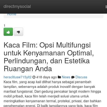
Home
directmysocial
Home
1
Kaca Film: Opsi Multifungsi
untuk Kenyamanan Optimal,
Perlindungan, dan Estetika
Ruangan Anda
heraclitusw715yit2
418 days ago
News
Discuss
Kaca film, yang acap kali dilihat hanya sebagai penambah
tampilan, sebenarnya adalah produk inovatif dengan banyak
manfaat fungsional. Dari gedung pencakar langit modern hingga
mobil pribadi, kaca film telah menjadi solusi utama untuk
meningkatkan kenyamanan termal, proteksi, privasi, dan bahkan
penghematan energi. Di balik tampilannya yang tipis, kaca film