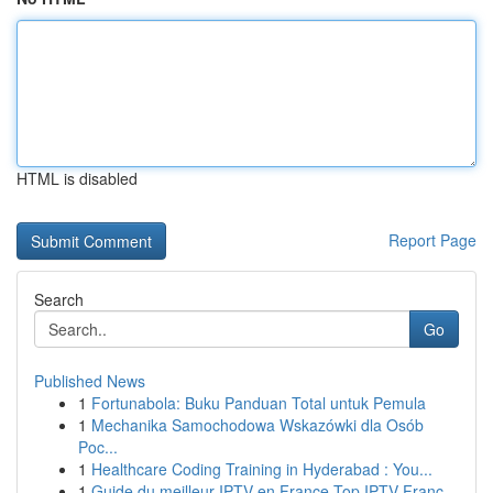
HTML is disabled
Report Page
Search
Go
Published News
1
Fortunabola: Buku Panduan Total untuk Pemula
1
Mechanika Samochodowa Wskazówki dla Osób
Poc...
1
Healthcare Coding Training in Hyderabad : You...
1
Guide du meilleur IPTV en France Top IPTV Franc...