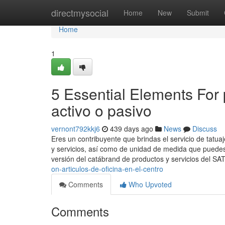
Home
directmysocial
Home
New
Submit
Home
1
5 Essential Elements For p
activo o pasivo
vernont792kkj6
439 days ago
News
Discuss
Eres un contribuyente que brindas el servicio de tatua
y servicios, así como de unidad de medida que puedes 
versión del catábrand de productos y servicios del SA
on-articulos-de-oficina-en-el-centro
Comments
Who Upvoted
Comments