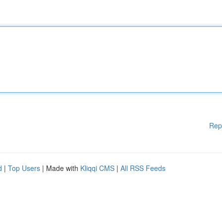
Rep
d
|
Top Users
| Made with
Kliqqi CMS
|
All RSS Feeds