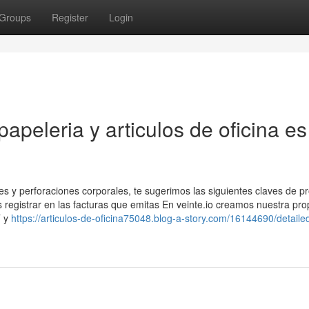
Groups
Register
Login
apeleria y articulos de oficina es
jes y perforaciones corporales, te sugerimos las siguientes claves de p
registrar en las facturas que emitas En veinte.io creamos nuestra pro
T y
https://articulos-de-oficina75048.blog-a-story.com/16144690/detaile