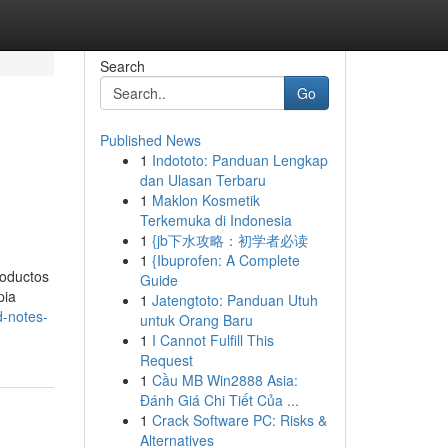
Search
Go
Published News
1
Indototo: Panduan Lengkap
dan Ulasan Terbaru
1
Maklon Kosmetik
Terkemuka di Indonesia
1
{jb下水攻略：初学者必读
1
{Ibuprofen: A Complete
roductos
Guide
pia
1
Jatengtoto: Panduan Utuh
d-notes-
untuk Orang Baru
1
I Cannot Fulfill This
Request
1
Cầu MB Win2888 Asia:
Đánh Giá Chi Tiết Của ...
1
Crack Software PC: Risks &
Alternatives