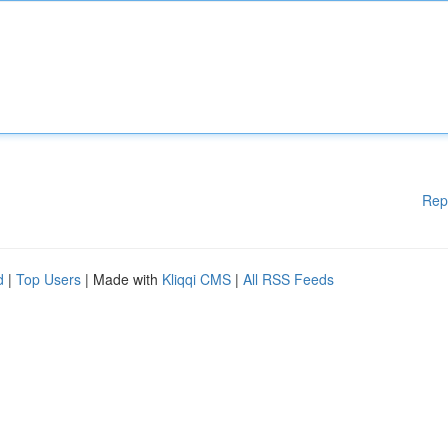
Rep
d
|
Top Users
| Made with
Kliqqi CMS
|
All RSS Feeds