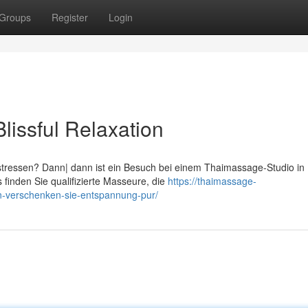
Groups
Register
Login
issful Relaxation
tstressen? Dann| dann ist ein Besuch bei einem Thaimassage-Studio in
 finden Sie qualifizierte Masseure, die
https://thaimassage-
n-verschenken-sie-entspannung-pur/