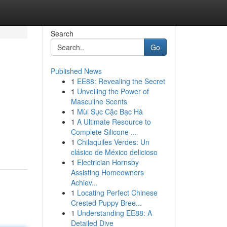
Search
Go
Published News
1
EE88: Revealing the Secret
1
Unveiling the Power of
Masculine Scents
1
Mùi Sục Cặc Bạc Hà
1
A Ultimate Resource to
Complete Silicone ...
1
Chilaquiles Verdes: Un
clásico de México delicioso
1
Electrician Hornsby
Assisting Homeowners
Achiev...
1
Locating Perfect Chinese
Crested Puppy Bree...
1
Understanding EE88: A
Detailed Dive