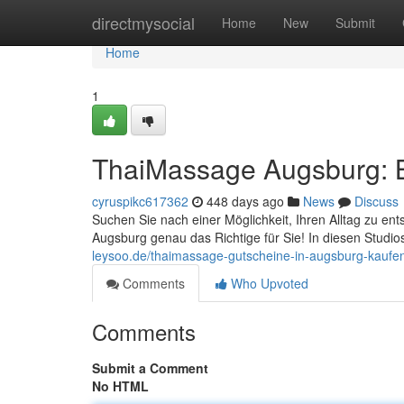
Home
directmysocial
Home
New
Submit
Home
1
ThaiMassage Augsburg: Bl
cyruspikc617362
448 days ago
News
Discuss
Suchen Sie nach einer Möglichkeit, Ihren Alltag zu en
Augsburg genau das Richtige für Sie! In diesen Studios
leysoo.de/thaimassage-gutscheine-in-augsburg-kaufe
Comments
Who Upvoted
Comments
Submit a Comment
No HTML