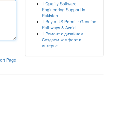
1
Quality Software
Engineering Support in
Pakistan
1
Buy a US Permit : Genuine
Pathways & Avoid...
1
Ремонт с дизайном
Создаем комфорт и
интерье...
ort Page