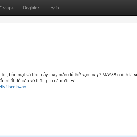
Groups
Register
Login
y tín, bảo mật và tràn đầy may mắn để thử vận may? MAY88 chính là s
iến nhất để bảo vệ thông tin cá nhân và
vity?locale=en