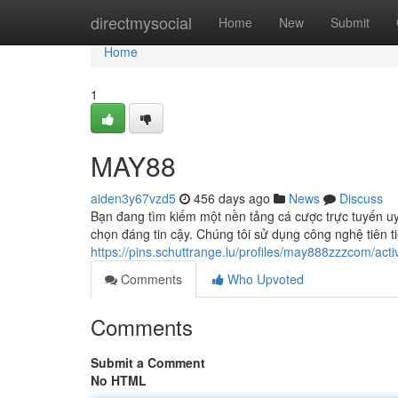
Home
directmysocial
Home
New
Submit
Home
1
MAY88
aiden3y67vzd5
456 days ago
News
Discuss
Bạn đang tìm kiếm một nền tảng cá cược trực tuyến u
chọn đáng tin cậy. Chúng tôi sử dụng công nghệ tiên t
https://pins.schuttrange.lu/profiles/may888zzzcom/acti
Comments
Who Upvoted
Comments
Submit a Comment
No HTML