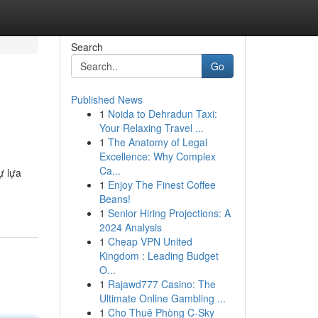
Search
Go
Published News
1
Noida to Dehradun Taxi:
Your Relaxing Travel ...
1
The Anatomy of Legal
Excellence: Why Complex
Ca...
ự lựa
1
Enjoy The Finest Coffee
Beans!
1
Senior Hiring Projections: A
2024 Analysis
1
Cheap VPN United
Kingdom : Leading Budget
O...
1
Rajawd777 Casino: The
Ultimate Online Gambling ...
1
Cho Thuê Phòng C-Sky