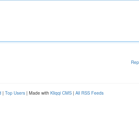
Rep
d
|
Top Users
| Made with
Kliqqi CMS
|
All RSS Feeds