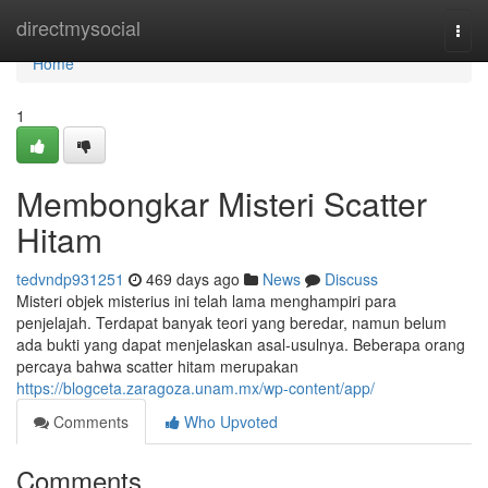
Home
directmysocial
Togg
navi
Home
1
Membongkar Misteri Scatter
Hitam
tedvndp931251
469 days ago
News
Discuss
Misteri objek misterius ini telah lama menghampiri para
penjelajah. Terdapat banyak teori yang beredar, namun belum
ada bukti yang dapat menjelaskan asal-usulnya. Beberapa orang
percaya bahwa scatter hitam merupakan
https://blogceta.zaragoza.unam.mx/wp-content/app/
Comments
Who Upvoted
Comments