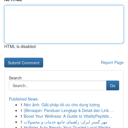
HTML is disabled
Report Page
Search
Go
Published News
1
Nén ảnh: Giải pháp tối ưu cho dung lượng
1
{Bimaspin: Panduan Lengkap & Detail dan Link ...
1
Boost Your Wellness: A Guide to VitalityPeptide...
1
مهر گستر ایران: راهنمای جامع خدمات و محصولات
1
Hollister Auto Repair: Your Trusted Local Mecha...