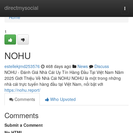
Home
directmysocial
Togg
navi
Home
1
NOHU
estellekjmd253576
468 days ago
News
Discuss
NOHU - Đánh Giá Nhà Cái Uy Tín Hàng Đầu Tại Việt Nam Năm
2025 Giới Thiệu Về Nhà Cái NOHU NOHU là một trong những
nhà cái trực tuyến hàng đầu tại Việt Nam, nổi bật với
https://nohu.report/
Comments
Who Upvoted
Comments
Submit a Comment
No HTML