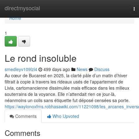
Home
directmysocial
To
na
Home
1
Le rond insoluble
smedleyv109lzl4
499 days ago
News
Discuss
Au cœur de Bucarest en 2025, la clarté pâle d’un matin d’hiver
filtrait à copie à travers les rideaux usés de l'appartement de
Livia, cartomancienne dissimulée mais efficace dans les milieux
souterrains de la voyance. Elle n’attendait rien ce jour-là,
néanmoins un colis sans étiquette fut déposé censées sa porte.
https://waylonoxfms.robhasawiki.com/11221098/les_arcanes_invers
Comments
Who Upvoted
Comments