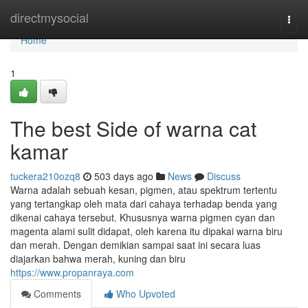
Home
directmysocial
Togg
navi
Home
1
The best Side of warna cat
kamar
tuckera210ozq8
503 days ago
News
Discuss
Warna adalah sebuah kesan, pigmen, atau spektrum tertentu
yang tertangkap oleh mata dari cahaya terhadap benda yang
dikenai cahaya tersebut. Khususnya warna pigmen cyan dan
magenta alami sulit didapat, oleh karena itu dipakai warna biru
dan merah. Dengan demikian sampai saat ini secara luas
diajarkan bahwa merah, kuning dan biru
https://www.propanraya.com
Comments
Who Upvoted