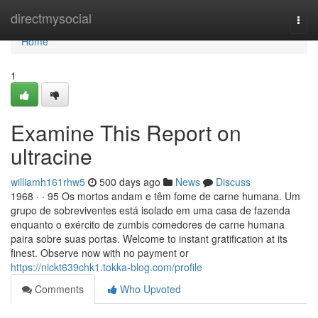
Home
directmysocial
Togg
navi
Home
1
Examine This Report on
ultracine
williamh161rhw5
500 days ago
News
Discuss
1968 · · 95 Os mortos andam e têm fome de carne humana. Um
grupo de sobreviventes está isolado em uma casa de fazenda
enquanto o exército de zumbis comedores de carne humana
paira sobre suas portas. Welcome to instant gratification at its
finest. Observe now with no payment or
https://nickt639chk1.tokka-blog.com/profile
Comments
Who Upvoted