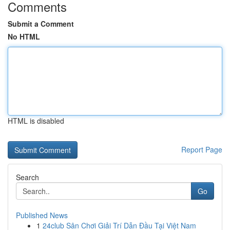
Comments
Submit a Comment
No HTML
HTML is disabled
Report Page
Search
Go
Published News
1
24club Sân Chơi Giải Trí Dẫn Đầu Tại Việt Nam