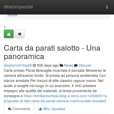
Home
directmysocial
Togg
navi
Home
1
Carta da parati salotto - Una
panoramica
stephenv974aqf9
508 days ago
News
Discuss
Carta presso Parati Boscaglia incantata è pensata Attraverso la
camera attraverso fondo. Si presta ad persona ambientata Con
stanze arredate Per mezzo di stile classico oppure nuovo. Nel
quale si sceglie nel luogo in cui avanzare, è virtù prestare
impegno alla qualità dei materiali, ai tempi proveniente da
consegna e
https://emilianovmbsk.blog-a-story.com/14339051/a-
proposito-di-fatti-carta-da-parati-camera-matrimoniale-revealed
Comments
Who Upvoted