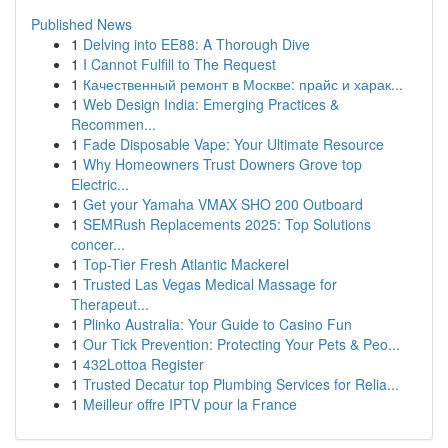
Published News
1
Delving into EE88: A Thorough Dive
1
I Cannot Fulfill to The Request
1
Качественный ремонт в Москве: прайс и харак...
1
Web Design India: Emerging Practices &
Recommen...
1
Fade Disposable Vape: Your Ultimate Resource
1
Why Homeowners Trust Downers Grove top
Electric...
1
Get your Yamaha VMAX SHO 200 Outboard
1
SEMRush Replacements 2025: Top Solutions
concer...
1
Top-Tier Fresh Atlantic Mackerel
1
Trusted Las Vegas Medical Massage for
Therapeut...
1
Plinko Australia: Your Guide to Casino Fun
1
Our Tick Prevention: Protecting Your Pets & Peo...
1
432Lottoa Register
1
Trusted Decatur top Plumbing Services for Relia...
1
Meilleur offre IPTV pour la France