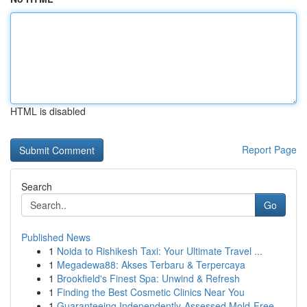
HTML is disabled
Report Page
Search
Go
Published News
1
Noida to Rishikesh Taxi: Your Ultimate Travel ...
1
Megadewa88: Akses Terbaru & Terpercaya
1
Brookfield's Finest Spa: Unwind & Refresh
1
Finding the Best Cosmetic Clinics Near You
1
Guaranteeing Independently-Assessed Mold-Free