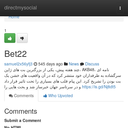
Home
directmysocial
Togg
navi
Home
1
Bet22
samuel2x56yfj3
545 days ago
News
Discuss
چند هفته پیش، یکی از بزرگترین بت های ژاپن، AKB48، نامه ای
سرگشاده به طرفداران خود منتشر کرد که در آن واقعیت های خشن یک
بت بودن را تشریح کرد. این پیام قلب های بسیاری را تحت تاثیر قرار داد
و در سرتاسر جهان خبرساز شد و بحث هایی را
https://is.gd/Nj8dt5
Comments
Who Upvoted
Comments
Submit a Comment
No HTML