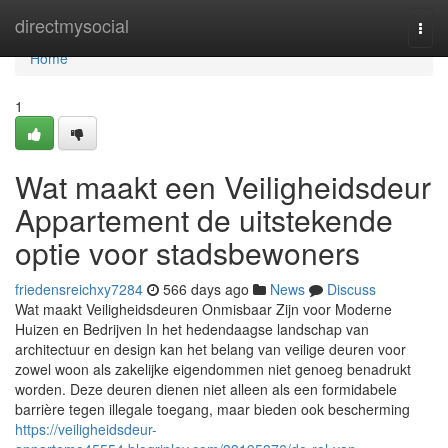
Home
directmysocial
Togg
navi
Home
1
Wat maakt een Veiligheidsdeur
Appartement de uitstekende
optie voor stadsbewoners
friedensreichxy7284
566 days ago
News
Discuss
Wat maakt Veiligheidsdeuren Onmisbaar Zijn voor Moderne
Huizen en Bedrijven In het hedendaagse landschap van
architectuur en design kan het belang van veilige deuren voor
zowel woon als zakelijke eigendommen niet genoeg benadrukt
worden. Deze deuren dienen niet alleen als een formidabele
barrière tegen illegale toegang, maar bieden ook bescherming
https://veiligheidsdeur-