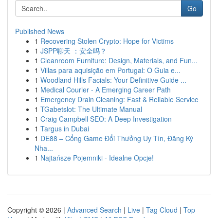
Go
Published News
1
Recovering Stolen Crypto: Hope for Victims
1
JSPP聊天 ：安全吗？
1
Cleanroom Furniture: Design, Materials, and Fun...
1
Villas para aquisição em Portugal: O Guia e...
1
Woodland Hills Facials: Your Definitive Guide ...
1
Medical Courier - A Emerging Career Path
1
Emergency Drain Cleaning: Fast & Reliable Service
1
TGabetslot: The Ultimate Manual
1
Craig Campbell SEO: A Deep Investigation
1
Targus in Dubai
1
DE88 – Cổng Game Đổi Thưởng Uy Tín, Đăng Ký
Nha...
1
Najtańsze Pojemniki - Idealne Opcje!
Copyright © 2026 |
Advanced Search
|
Live
|
Tag Cloud
|
Top