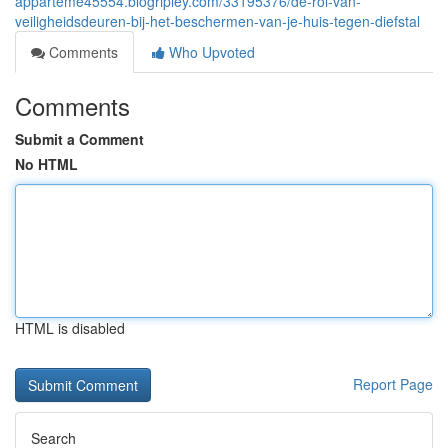
apparteme45554.blogripley.com/33195376/de-rol-van-
veiligheidsdeuren-bij-het-beschermen-van-je-huis-tegen-diefstal
Comments
Who Upvoted
Comments
Submit a Comment
No HTML
HTML is disabled
Report Page
Search