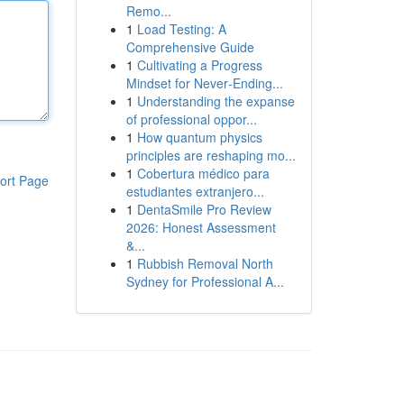
Remo...
1
Load Testing: A
Comprehensive Guide
1
Cultivating a Progress
Mindset for Never‑Ending...
1
Understanding the expanse
of professional oppor...
1
How quantum physics
principles are reshaping mo...
1
Cobertura médico para
ort Page
estudiantes extranjero...
1
DentaSmile Pro Review
2026: Honest Assessment
&...
1
Rubbish Removal North
Sydney for Professional A...