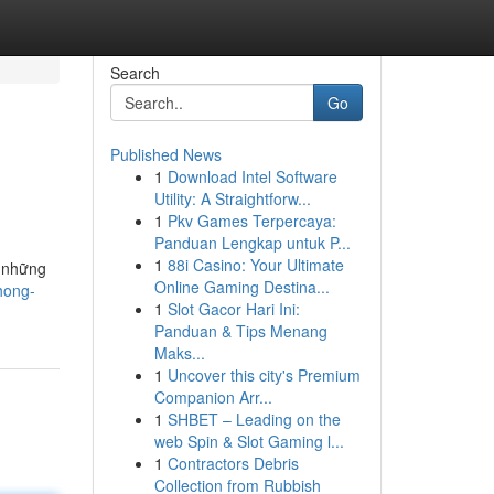
Search
Go
Published News
1
Download Intel Software
Utility: A Straightforw...
1
Pkv Games Terpercaya:
Panduan Lengkap untuk P...
1
88i Casino: Your Ultimate
i những
Online Gaming Destina...
phong-
1
Slot Gacor Hari Ini:
Panduan & Tips Menang
Maks...
1
Uncover this city's Premium
Companion Arr...
1
SHBET – Leading on the
web Spin & Slot Gaming l...
1
Contractors Debris
Collection from Rubbish