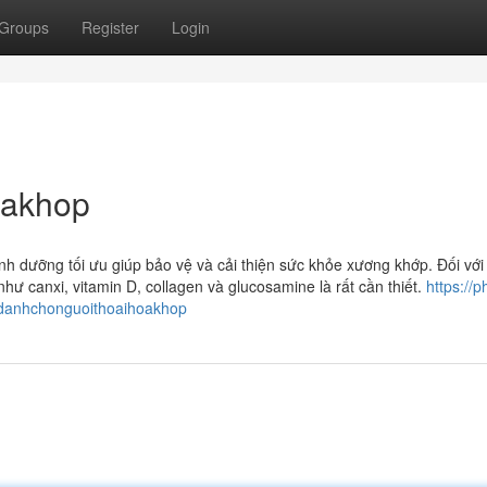
Groups
Register
Login
oakhop
nh dưỡng tối ưu giúp bảo vệ và cải thiện sức khỏe xương khớp. Đối vớ
hư canxi, vitamin D, collagen và glucosamine là rất cần thiết.
https://
danhchonguoithoaihoakhop