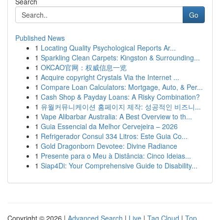
Search
Go
Published News
1
Locating Quality Psychological Reports Ar...
1
Sparkling Clean Carpets: Kingston & Surrounding...
1
OKCAO官网：权威信息一览
1
Acquire copyright Crystals Via the Internet ...
1
Compare Loan Calculators: Mortgage, Auto, & Per...
1
Cash Shop & Payday Loans: A Risky Combination?
1
유월커뮤니케이션 홈페이지 제작: 성공적인 비즈니...
1
Vape Alibarbar Australia: A Best Overview to th...
1
Guia Essencial da Melhor Cervejeira – 2026
1
Refrigerador Consul 334 Litros: Este Guia Co...
1
Gold Dragonborn Devotee: Divine Radiance
1
Presente para o Meu à Distância: Cinco Ideias...
1
Siap4Di: Your Comprehensive Guide to Disability...
Copyright © 2026 |
Advanced Search
|
Live
|
Tag Cloud
|
Top