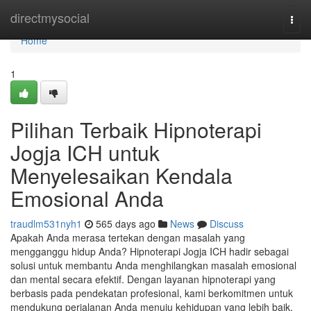
Home
directmysocial
Togg
navi
Home
1
Pilihan Terbaik Hipnoterapi
Jogja ICH untuk
Menyelesaikan Kendala
Emosional Anda
traudlm531nyh1
565 days ago
News
Discuss
Apakah Anda merasa tertekan dengan masalah yang
mengganggu hidup Anda? Hipnoterapi Jogja ICH hadir sebagai
solusi untuk membantu Anda menghilangkan masalah emosional
dan mental secara efektif. Dengan layanan hipnoterapi yang
berbasis pada pendekatan profesional, kami berkomitmen untuk
mendukung perjalanan Anda menuju kehidupan yang lebih baik.