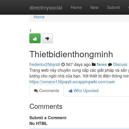
Home
directmysocial
Home
New
Submit
Home
1
Thietbidienthongminh
fredericv256qrs9
567 days ago
News
Discuss
Trang web này chuyên cung cấp các giải pháp và sản ph
lượng cho ngôi nhà của bạn. Với thiết bị điện thông m
https://conano136pqq9.scrappingwiki.com/user
Comments
Who Upvoted
Comments
Submit a Comment
No HTML