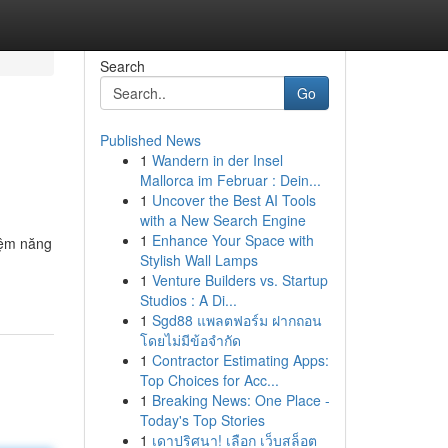
Search
Go
Published News
1
Wandern in der Insel
Mallorca im Februar : Dein...
1
Uncover the Best AI Tools
with a New Search Engine
1
Enhance Your Space with
kiệm năng
Stylish Wall Lamps
1
Venture Builders vs. Startup
Studios : A Di...
1
Sgd88 แพลตฟอร์ม ฝากถอน
โดยไม่มีข้อจำกัด
1
Contractor Estimating Apps:
Top Choices for Acc...
1
Breaking News: One Place -
Today's Top Stories
1
เดาปริศนา! เลือก เว็บสล็อต