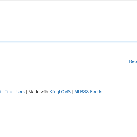
Rep
d
|
Top Users
| Made with
Kliqqi CMS
|
All RSS Feeds