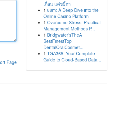
เถื่อน แค่ขยี้ตา
1
88m: A Deep Dive into the
Online Casino Platform
1
Overcome Stress: Practical
Management Methods P...
1
Bridgwater'sTheA
BestFinestTop
DentalOralCosmet...
1
TGA365: Your Complete
Guide to Cloud-Based Data...
ort Page