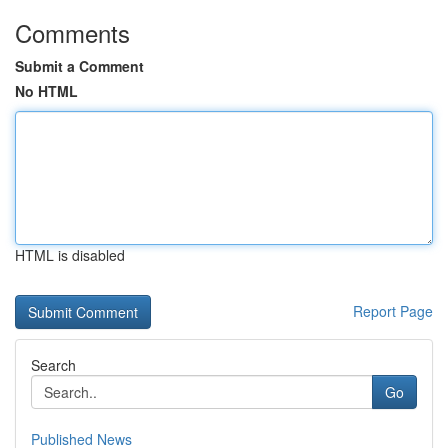
Comments
Submit a Comment
No HTML
HTML is disabled
Report Page
Search
Go
Published News