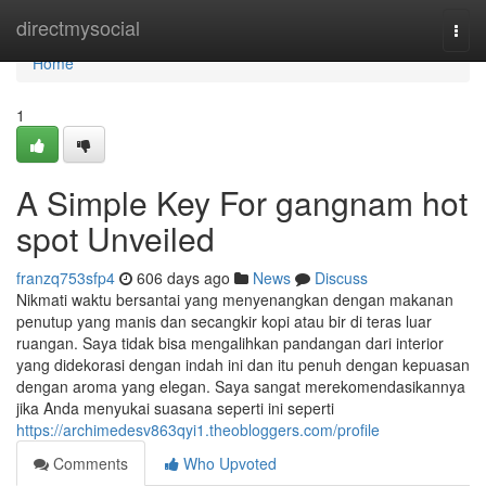
Home
directmysocial
Togg
navi
Home
1
A Simple Key For gangnam hot
spot Unveiled
franzq753sfp4
606 days ago
News
Discuss
Nikmati waktu bersantai yang menyenangkan dengan makanan
penutup yang manis dan secangkir kopi atau bir di teras luar
ruangan. Saya tidak bisa mengalihkan pandangan dari interior
yang didekorasi dengan indah ini dan itu penuh dengan kepuasan
dengan aroma yang elegan. Saya sangat merekomendasikannya
jika Anda menyukai suasana seperti ini seperti
https://archimedesv863qyi1.theobloggers.com/profile
Comments
Who Upvoted