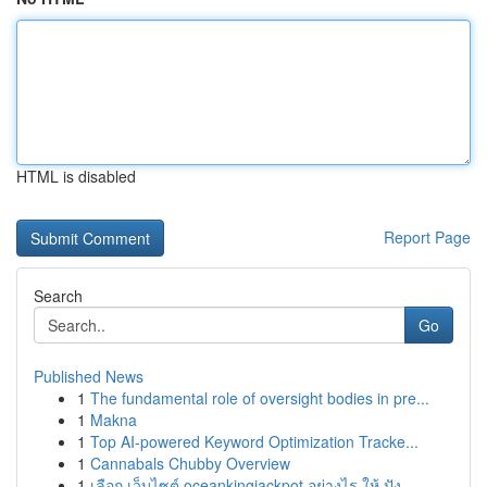
HTML is disabled
Report Page
Search
Go
Published News
1
The fundamental role of oversight bodies in pre...
1
Makna
1
Top AI-powered Keyword Optimization Tracke...
1
Cannabals Chubby Overview
1
เลือก เว็บไซต์ oceankingjackpot อย่างไร ให้ ปัง...