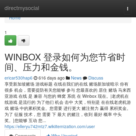
Home
directmysocial
Togg
navi
Home
1
WINBOX 登录如何为您节省时
间、压力和金钱。
ericar530hap6
616 days ago
News
Discuss
享受新加坡赌场 游戏标题 在线在我们的在线 赌场新加坡暗示 你有
很多 机会，需要提防有关您能够 参与 您最喜欢的 居住 赌场 马来西
亚游戏 在线 是 兼容 与您的 蜂窝 系统 在 Winbox 现在。|老虎机在
线游戏 是流行的 为了他们 机会 击中 大奖，特别是 在在线老虎机游
戏 赌场 中的累积奖金。您需要 进行更大 赌注努力 赢得 累积奖金。
为了 征服 技术，您 需要 下 最大 的赌注，收到 最好 概率 中头
奖。}您能够 互动 您...
https://elleryu742mtz7.wikiitemization.com/user
Comments
Who Upvoted