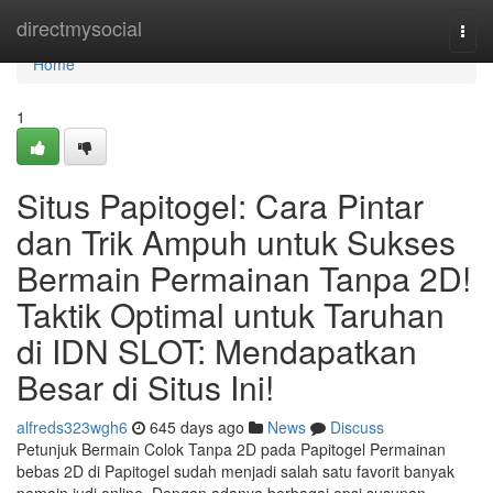
Home
directmysocial
Togg
navi
Home
1
Situs Papitogel: Cara Pintar
dan Trik Ampuh untuk Sukses
Bermain Permainan Tanpa 2D!
Taktik Optimal untuk Taruhan
di IDN SLOT: Mendapatkan
Besar di Situs Ini!
alfreds323wgh6
645 days ago
News
Discuss
Petunjuk Bermain Colok Tanpa 2D pada Papitogel Permainan
bebas 2D di Papitogel sudah menjadi salah satu favorit banyak