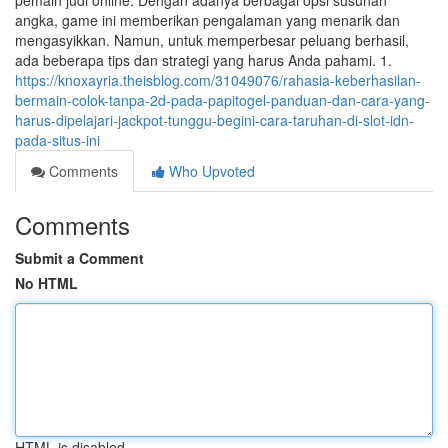
pemain judi online. Dengan adanya berbagai opsi susunan
angka, game ini memberikan pengalaman yang menarik dan
mengasyikkan. Namun, untuk memperbesar peluang berhasil,
ada beberapa tips dan strategi yang harus Anda pahami. 1.
https://knoxayria.theisblog.com/31049076/rahasia-keberhasilan-
bermain-colok-tanpa-2d-pada-papitogel-panduan-dan-cara-yang-
harus-dipelajari-jackpot-tunggu-begini-cara-taruhan-di-slot-idn-
pada-situs-ini
Comments
Who Upvoted
Comments
Submit a Comment
No HTML
HTML is disabled