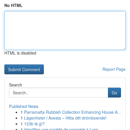
No HTML
HTML is disabled
Report Page
Search
Go
Published News
1
Parramatta Rubbish Collection Enhancing House A...
1
Lägenheter i Avesta – Hitta ditt drömboende!
1
123b là gì?
1
Identifier une société de propreté à Lyon...