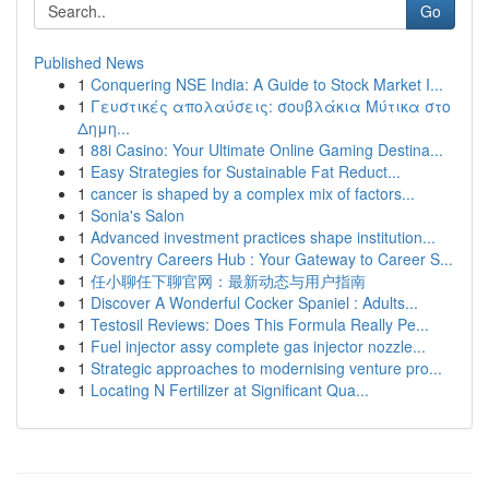
Go
Published News
1
Conquering NSE India: A Guide to Stock Market I...
1
Γευστικές απολαύσεις: σουβλάκια Μύτικα στο
Δημη...
1
88i Casino: Your Ultimate Online Gaming Destina...
1
Easy Strategies for Sustainable Fat Reduct...
1
cancer is shaped by a complex mix of factors...
1
Sonia's Salon
1
Advanced investment practices shape institution...
1
Coventry Careers Hub : Your Gateway to Career S...
1
任小聊任下聊官网：最新动态与用户指南
1
Discover A Wonderful Cocker Spaniel : Adults...
1
Testosil Reviews: Does This Formula Really Pe...
1
Fuel injector assy complete gas injector nozzle...
1
Strategic approaches to modernising venture pro...
1
Locating N Fertilizer at Significant Qua...