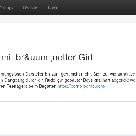
Groups
Register
Login
mit br&uuml;netter Girl
mmungslosen Darsteller bis zum geht nicht mehr. Sieh zu, wie attraktiv
en Gangbang durch ein Rudel gut gebauter Boys knallhart abgefickt we
ktiven Teenagers beim Begatten
https://porno-porno.com/