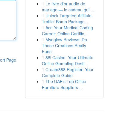
1
Le livre d'or audio de
mariage — le cadeau qui ...
1
Unlock Targeted Affiliate
Traffic: Bomb Package...
1
Ace Your Medical Coding
Career: Online Certific...
1
Myoglow Reviews: Do
These Creations Really
Func...
1
88i Casino: Your Ultimate
ort Page
Online Gambling Desti...
1
Cream888 Register: Your
Complete Guide
1
The UAE’s Top Office
Furniture Suppliers ...