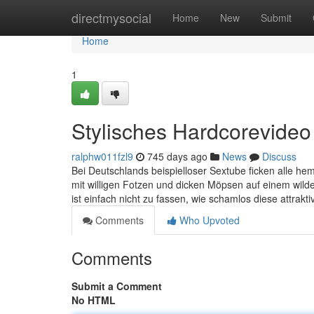
Home
directmysocial
Home
New
Submit
Home
1
Stylisches Hardcorevideo 
ralphw011fzl9
745 days ago
News
Discuss
Bei Deutschlands beispielloser Sextube ficken alle he
mit willigen Fotzen und dicken Möpsen auf einem wild
ist einfach nicht zu fassen, wie schamlos diese attra
Comments
Who Upvoted
Comments
Submit a Comment
No HTML