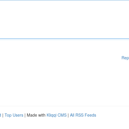
Rep
d
|
Top Users
| Made with
Kliqqi CMS
|
All RSS Feeds