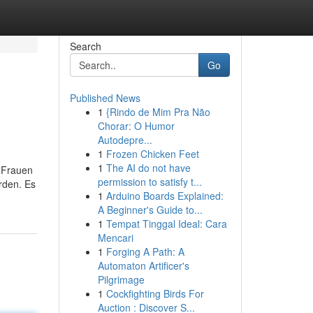
Search
Go
Published News
1
{Rindo de Mim Pra Não
Chorar: O Humor
Autodepre...
1
Frozen Chicken Feet
1
The AI do not have
e Frauen
permission to satisfy t...
rden. Es
1
Arduino Boards Explained:
A Beginner's Guide to...
1
Tempat Tinggal Ideal: Cara
Mencari
1
Forging A Path: A
Automaton Artificer's
Pilgrimage
1
Cockfighting Birds For
Auction : Discover S...