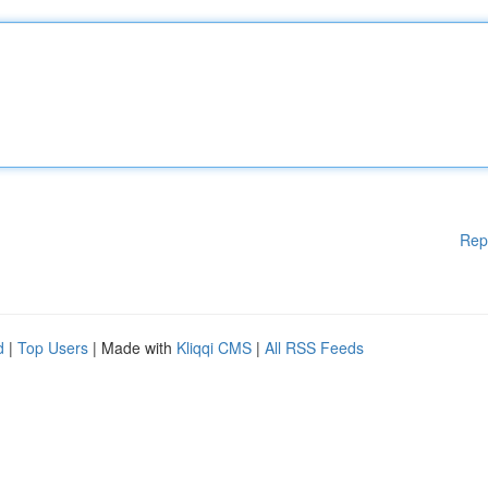
Rep
d
|
Top Users
| Made with
Kliqqi CMS
|
All RSS Feeds