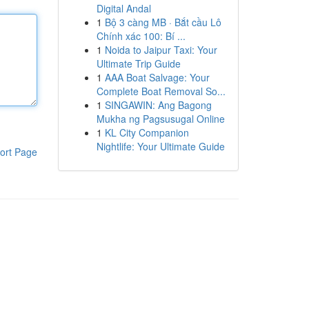
Digital Andal
1
Bộ 3 càng MB · Bắt cầu Lô
Chính xác 100: Bí ...
1
Noida to Jaipur Taxi: Your
Ultimate Trip Guide
1
AAA Boat Salvage: Your
Complete Boat Removal So...
1
SINGAWIN: Ang Bagong
Mukha ng Pagsusugal Online
1
KL City Companion
Nightlife: Your Ultimate Guide
ort Page