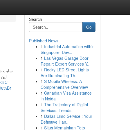
Search
Go
Published News
1
Industrial Automation within
Singapore: Dev...
1
Las Vegas Garage Door
Repair: Expert Services Y...
1
Rocky LED Street Lights
سایت ش.
Are Illuminating Th...
این 
1
S Mobile Wireless: A
%8C-
Comprehensive Overview
D8%B1
1
Canadian Visa Assistance
in Noida
1
The Trajectory of Digital
Services: Trends
1
Dallas Limo Service : Your
Definitive Han...
1
Situs Memainkan Toto