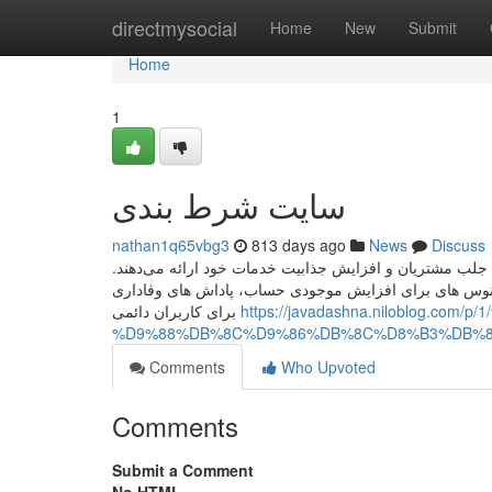
Home
directmysocial
Home
New
Submit
Home
1
سایت شرط بندی
nathan1q65vbg3
813 days ago
News
Discuss
 جلب مشتریان و افزایش جذابیت خدمات خود ارائه می‌دهند
نوس‌ های برای افزایش موجودی حساب، پاداش‌ های وفاداری
برای کاربران دائمی
https://javadashna.niloblog
%D9%88%DB%8C%D9%86%DB%8C%D8%B3%DB%8
Comments
Who Upvoted
Comments
Submit a Comment