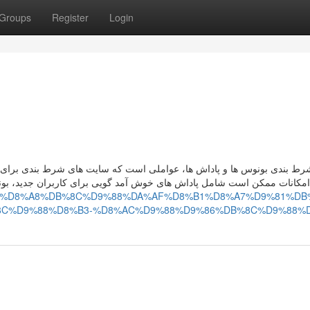
Groups
Register
Login
رط بندی بونوس‌ ها و پاداش‌ ها، عواملی است که سایت‌ های شرط بندی برای
امکانات ممکن است شامل پاداش‌ های خوش‌ آمد گویی برای کاربران جدید، بو
.com/p/1/%D8%A8%DB%8C%D9%88%DA%AF%D8%B1%D8%A7%D9%81%DB
C%D9%88%D8%B3-%D8%AC%D9%88%D9%86%DB%8C%D9%88%